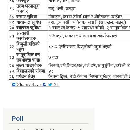
१६
फलफुल
नरिवल, आप, कागती
मूख्य घरपालुवा
१७
गाई, भैसी, बाख्रा
जनवार
१८
संचार सुविधा
मोवाइल, केवल टेलिभिजन र ओप्टिकल फाईबर
१९
यातायात सुविधा
बस, ट्याक्सी, व्यक्तिगत सवारी (साकइल, बाइक)
२०
स्वास्थ्य सुविधा
१ स्वास्थ्य केन्द्र, ५ स्वास्थ्य चौकी, २ सामुदायिक स्व
सरकारी
२१
१ केन्द्र , ७ वटा स्थानमा वडा कार्यालयहरु
कार्यालयहरु
विजुली बत्तिको
२२
८४.२ प्रतिशतमा विजुलीको पहुच भएको
पहुच
सामुदायिक वन
२३
७ वटा
उपभोक्ता समूह
२४
मुख्य चाडपर्वहरु
सिरुवा,दशै,तिहार,छठ,चैते दशै,फागुपूर्णिमा,उधौली 
२५
विद्यालयको संख्या
४८
२६
पर्यटन क्षेत्र
केचना झिल, बडो केचना सिमसार(क्षेत्र, चारकोशी
Poll