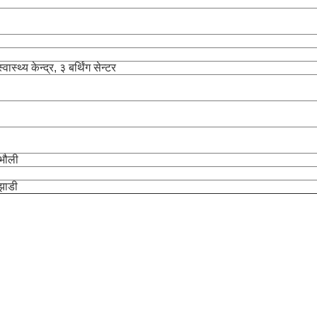
ास्थ्य केन्द्र, ३ बर्थिंग सेन्टर
उभौली
 झाडी