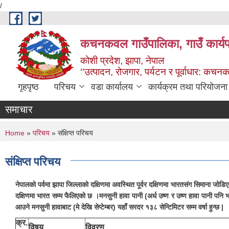
/
Skip to main content
कचनकवल गाउँपालिका, गाउँ कार्यप
कोशी प्रदेश, झापा, नेपाल
‘‘उत्पादन, रोजगार, पर्यटन र पूर्वाधार: कच
गृहपृष्ठ
परिचय
वडा कार्यालय
कार्यक्रम तथा परियोजना
समाचार
You are here
Home
»
परिचय
» संक्षिप्त परिचय
संक्षिप्त परिचय
नेपालको पर्वमा झापा जिल्लाको दक्षिणमा अवस्थित पूर्वर दक्षिणमा भारतसंग सिमाना जोडि
दक्षिणमा भारत सम्म फैलिएको छ ।मनसुनी हावा पानी (अर्ध उष्ण र उष्ण हावा पानी पनि 
आउने मनसुनी हावाबाट (मे देखि सेप्टेम्बर) यहाँ सरदर १३८ सेन्टिमिटर सम्म वर्षा हुन्छ |
क्र.
विषय
विवरण