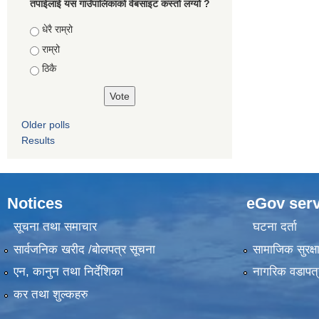
तपाईलाई यस गाउँपालिकाको वेबसाइट कस्तो लग्यो ?
Choices
धेरै राम्रो
राम्रो
ठिकै
Older polls
Results
Notices
eGov serv
सूचना तथा समाचार
घटना दर्ता
सार्वजनिक खरीद /बोलपत्र सूचना
सामाजिक सुरक्ष
एन, कानुन तथा निर्देशिका
नागरिक वडापत्
कर तथा शुल्कहरु