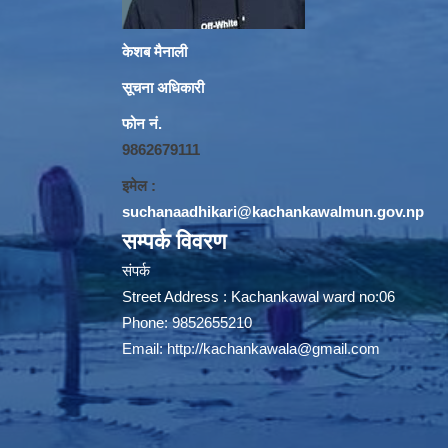
केशब मैनाली
सूचना अधिकारी
फोन नं.
9862679111
इमेल :
suchanaadhikari@kachankawalmun.gov.np
सम्पर्क विवरण
संपर्क
Street Address : Kachankawal ward no:06
Phone: 9852655210
Email:
http://kachankawala@gmail.com