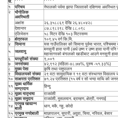
स.
१
परिचय
नेपालको पर्वमा झापा जिल्लाको दक्षिणमा अवस्थित प
२
भौगोलिक
अवस्थिती
अक्षांश
२६.३५८८६९ देखि २६.४८०४२८
देशान्तर
८७.८९८२९८ देखि ८८.०९८
एलिभेसन
५८ मिटर देखि १०३ मिटरसम्म
३
क्षेत्रफल
१०९.४५ वर्ग कि.मि.
४
सिमाना
यस गाउँपालिका को सिमाना पुर्वमा भारत, पश्चिममा
मनसुनी हावा पानी (अर्ध उष्ण र उष्ण हावा पानी पनि
५
जलवायु
महासागरको बंगालको खाडीबाट आउने मनसुनी हावाबाट (
६
घरधुरीको संख्या
९,००१
७
जनसंख्या
४२,९१२ (महिला-४८.७७%, पुरुष -५१.३३%)
८
मुख्य पेशा
कृषि तथा पशुपालन
९
विद्यालयको संख्या
२९ वटा सामुदायिक र १९ वटा संस्थागत विद्यालय ज
१०
साक्षरता प्रतिशत
७१.२४ प्रतिशत (१५ वर्ष र सो भन्दा माथि को जनसं
मूख्य धार्मिक
११
हिन्दु
सम्प्रदाय
१२
मूख्य मातृभाषा
राजवंशी
१३
मूख्य समुदाय
राजवंशी, मुसलमान. ब्राम्हण, क्षेत्री, गनगाई
प्रमुख खाद्यान्न
१४
धान, मकै, गहु, कोदो
बाली
१५
प्रमुख नगदेबाली
माछापालन, सुपारी, अदुवा, चिया, नरिवल, बेसार