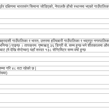
ूर्वर दक्षिणमा भारतसंग सिमाना जोडिएको, नेपालकै होंचो स्थानमा भएको गाउँपालिक
 बह्रदाशी गाउँपालिका र भारत, उत्तरमा हल्दिबारी गाउँपालिका र भद्रपुर नगरपाल
 भनिन्छ ) पाइन्छ । तापक्रमः गृष्मऋतु ३६ डिग्री से. सम्म हुन्छ भने शीतकालमा औस
मे देखि सेप्टेम्बर) यहाँ सरदर १३८ सेन्टिमिटर सम्म वर्षा हुन्छ
म्मा गरि ४८ वटा रहेको छ |
ख्या)