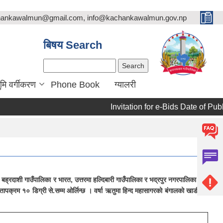
chankawalmun@gmail.com, info@kachankawalmun.gov.np
बिषय Search
Search
ुमि वर्गीकरण
Phone Book
ग्यालरी
Invitation for e-Bids Date of Publi
ा बह्रदाशी गाउँपालिका र भारत, उत्तरमा हल्दिबारी गाउँपालिका र भद्रपुर नगरपालिका तथा
तापक्रम १० डिग्री से.सम्म ओर्लिन्छ । वर्षा ऋतुमा हिन्द महासागरको बंगालको खाडीबाट