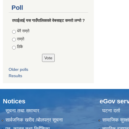
Poll
तपाईलाई यस गाउँपालिकाको वेबसाइट कस्तो लग्यो ?
Choices
धेरै राम्रो
राम्रो
ठिकै
Older polls
Results
Notices
eGov serv
सूचना तथा समाचार
घटना दर्ता
सार्वजनिक खरीद /बोलपत्र सूचना
सामाजिक सुरक्ष
एन, कानुन तथा निर्देशिका
नागरिक वडापत्