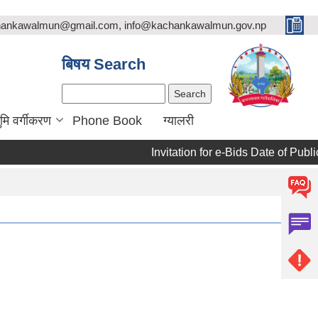
chankawalmun@gmail.com, info@kachankawalmun.gov.np
बिषय Search
Search
ुमि वर्गीकरण
Phone Book
ग्यालरी
Invitation for e-Bids Date of Publica