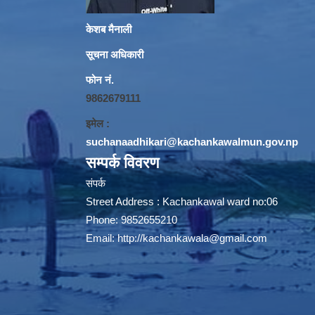
केशब मैनाली
सूचना अधिकारी
फोन नं.
9862679111
इमेल :
suchanaadhikari@kachankawalmun.gov.np
सम्पर्क विवरण
संपर्क
Street Address : Kachankawal ward no:06
Phone: 9852655210
Email:
http://kachankawala@gmail.com