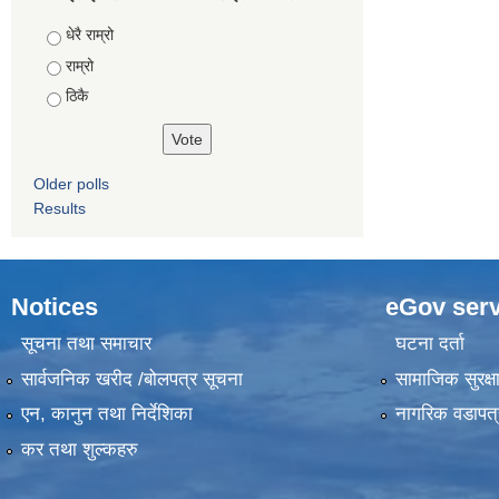
Choices
धेरै राम्रो
राम्रो
ठिकै
Older polls
Results
Notices
eGov serv
सूचना तथा समाचार
घटना दर्ता
सार्वजनिक खरीद /बोलपत्र सूचना
सामाजिक सुरक्ष
एन, कानुन तथा निर्देशिका
नागरिक वडापत्
कर तथा शुल्कहरु