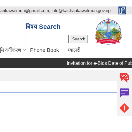
chankawalmun@gmail.com, info@kachankawalmun.gov.np
बिषय Search
Search
ुमि वर्गीकरण
Phone Book
ग्यालरी
Invitation for e-Bids Date of Publ